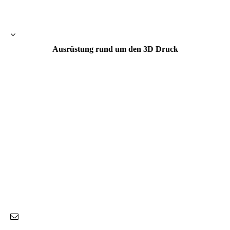
Werkzeugfach
Ausrüstung rund um den 3D Druck
Dremel
Ersatzteile
IPA
Luftreiniger Resindruck
Silikonunterlage
Spachtel
Werkzeug für Nachbearbeitung
Werkzeuge Nachbearbeitung