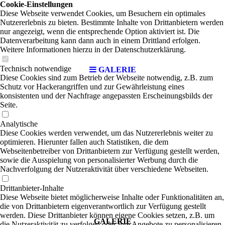
Cookie-Einstellungen
Diese Webseite verwendet Cookies, um Besuchern ein optimales
Nutzererlebnis zu bieten. Bestimmte Inhalte von Drittanbietern werden
ERFT
nur angezeigt, wenn die entsprechende Option aktiviert ist. Die
Datenverarbeitung kann dann auch in einem Drittland erfolgen.
Weitere Informationen hierzu in der Datenschutzerklärung.
Technisch notwendige
GALERIE
Diese Cookies sind zum Betrieb der Webseite notwendig, z.B. zum
Schutz vor Hackerangriffen und zur Gewährleistung eines
konsistenten und der Nachfrage angepassten Erscheinungsbilds der
Seite.
Kiel
Analytische
Diese Cookies werden verwendet, um das Nutzererlebnis weiter zu
optimieren. Hierunter fallen auch Statistiken, die dem
Webseitenbetreiber von Drittanbietern zur Verfügung gestellt werden,
sowie die Ausspielung von personalisierter Werbung durch die
Nachverfolgung der Nutzeraktivität über verschiedene Webseiten.
Drittanbieter-Inhalte
Diese Webseite bietet möglicherweise Inhalte oder Funktionalitäten an,
die von Drittanbietern eigenverantwortlich zur Verfügung gestellt
werden. Diese Drittanbieter können eigene Cookies setzen, z.B. um
GALERIE
die Nutzeraktivität zu verfolgen oder ihre Angebote zu personalisieren