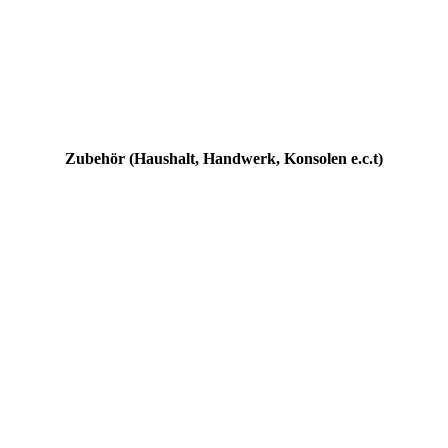
Kürbis Halloween
Kürbis Halloween4
Kürbis Halloween3
Kürbis Halloween1
Zubehör (Haushalt, Handwerk, Konsolen e.c.t)
Batterriehalter Kisten AA+AAA
Batterriehalter Kisten AA+AAA1
Batterriehalter Kisten AA+AAA2
Controllerhalter PS4
Controllerhalter XBOX HaloDesign
Controllerhalter WIIU
Controllerhalter WII