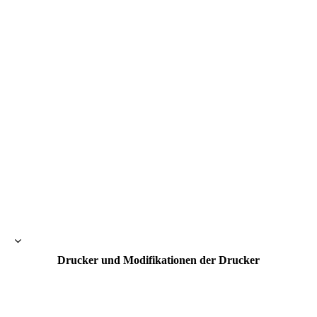
Controllerhalter PS5
Controllerhalter XBOX ONE
Halter Makita Akku_18V1
Halter Makita Akku_18V2
Halter Makita Akku_18V
Halter Makita Akku_18V3
Halter Makita Akku_18V4
Halter Makita Ladegerät_18V
Drucker und Modifikationen der Drucker
Elegoo Neptune2